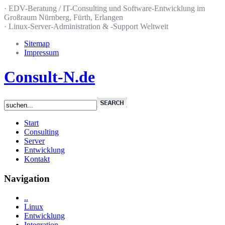
· EDV-Beratung / IT-Consulting und Software-Entwicklung im
Großraum Nürnberg, Fürth, Erlangen
· Linux-Server-Administration & -Support Weltweit
Sitemap
Impressum
Consult-N.de
Start
Consulting
Server
Entwicklung
Kontakt
Navigation
..
Linux
Entwicklung
Integration