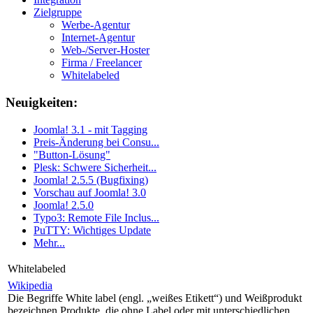
Zielgruppe
Werbe-Agentur
Internet-Agentur
Web-/Server-Hoster
Firma / Freelancer
Whitelabeled
Neuigkeiten:
Joomla! 3.1 - mit Tagging
Preis-Änderung bei Consu...
"Button-Lösung"
Plesk: Schwere Sicherheit...
Joomla! 2.5.5 (Bugfixing)
Vorschau auf Joomla! 3.0
Joomla! 2.5.0
Typo3: Remote File Inclus...
PuTTY: Wichtiges Update
Mehr...
Whitelabeled
Wikipedia
Die Begriffe White label (engl. „weißes Etikett“) und Weißprodukt
bezeichnen Produkte, die ohne Label oder mit unterschiedlichen